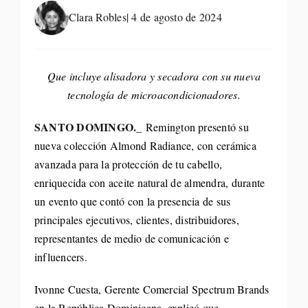
Life St
Clara Robles
| 4 de agosto de 2024
Evento
Que incluye alisadora y secadora con su nueva
tecnología de microacondicionadores.
Edició
SANTO DOMINGO._
Remington presentó su
nueva colección Almond Radiance, con cerámica
Contac
avanzada para la protección de tu cabello,
enriquecida con aceite natural de almendra, durante
Search
un evento que contó con la presencia de sus
for:
principales ejecutivos, clientes, distribuidores,
representantes de medio de comunicación e
influencers.
Ivonne Cuesta, Gerente Comercial Spectrum Brands
en la República Dominicana, explicó que