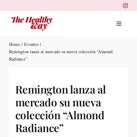
Skip
to
content
Toggle
Navigat
Portad
Home
Eventos
Remington lanza al mercado su nueva colección “Almond
Radiance”
Belleza
Salud
Remington lanza al
mercado su nueva
Destin
colección “Almond
Health
Radiance”