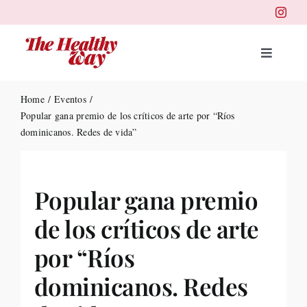
Skip
to
content
Toggle
Navigat
Portad
Home
Eventos
Popular gana premio de los críticos de arte por “Ríos
dominicanos. Redes de vida”
Belleza
Salud
Popular gana premio
de los críticos de arte
Destin
por “Ríos
Health
dominicanos. Redes