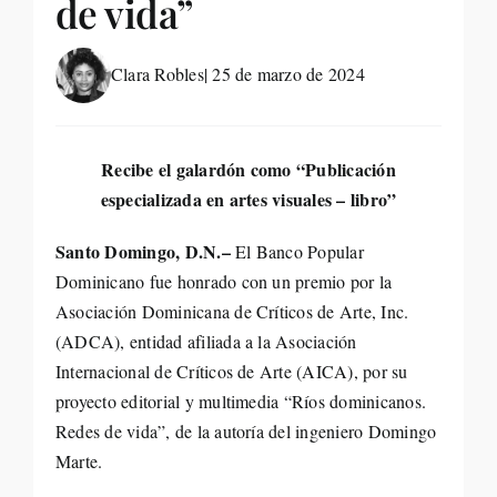
de vida”
Life St
Clara Robles
| 25 de marzo de 2024
Evento
Recibe el galardón como “Publicación
Edició
especializada en artes visuales – libro”
Contac
Santo Domingo, D.N.–
El Banco Popular
Dominicano fue honrado con un premio por la
Search
Asociación Dominicana de Críticos de Arte, Inc.
(ADCA), entidad afiliada a la Asociación
for:
Internacional de Críticos de Arte (AICA), por su
proyecto editorial y multimedia “Ríos dominicanos.
Redes de vida”, de la autoría del ingeniero Domingo
Marte.