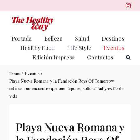
Skip
to
content
Portada
Belleza
Salud
Destinos
Healthy Food
Life Style
Eventos
Edición Impresa
Contactos
Home
Eventos
Playa Nueva Romana y la Fundación Reys Of Tomorrow
celebran un encuentro que une deporte, solidaridad y estilo de
vida
Playa Nueva Romana y
la Fundación Reys Of