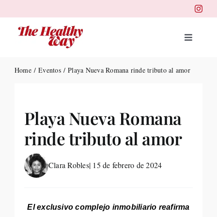
Skip
to
content
Toggle
Navigat
Portad
Home
Eventos
Playa Nueva Romana rinde tributo al amor
Belleza
Playa Nueva Romana
Salud
rinde tributo al amor
Destin
Clara Robles
| 15 de febrero de 2024
Health
El exclusivo complejo inmobiliario reafirma