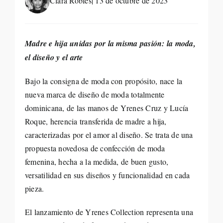
Clara Robles
| 13 de octubre de 2023
Life St
Madre e hija unidas por la misma pasión: la moda,
Evento
el diseño y el arte
Edició
Bajo la consigna de moda con propósito, nace la
nueva marca de diseño de moda totalmente
dominicana, de las manos de Yrenes Cruz y Lucía
Contac
Roque, herencia transferida de madre a hija,
caracterizadas por el amor al diseño. Se trata de una
Search
propuesta novedosa de confección de moda
for:
femenina, hecha a la medida, de buen gusto,
versatilidad en sus diseños y funcionalidad en cada
pieza.
El lanzamiento de Yrenes Collection representa una