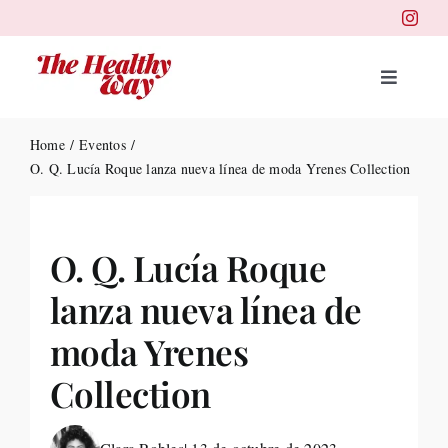
Skip
to
content
Toggle
Navigat
Portad
Home
Eventos
O. Q. Lucía Roque lanza nueva línea de moda Yrenes Collection
Belleza
O. Q. Lucía Roque
Salud
lanza nueva línea de
Destin
moda Yrenes
Collection
Health