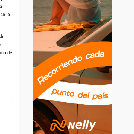
la
 en la
ado
el
sumo de