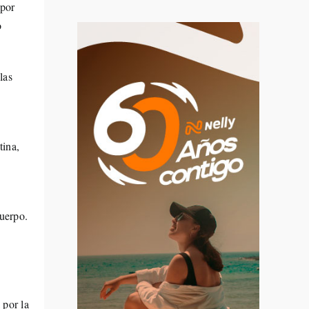
 por
o
las
tina,
uerpo.
 por la