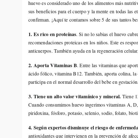
huevo es considerado uno de los alimentos más nutritivo
sus beneficios para el cuerpo y la mente en todas las e
confirman. ¡Aquí te contamos sobre 5 de sus tantos be
1. Es rico en proteínas
. Si no lo sabias el huevo cub
recomendaciones proteicas en los niños. Este es resp
anticuerpos. También ayuda en la regeneración celular
2. Aporta Vitaminas B
. Entre las vitaminas que apor
ácido fólico, vitamina B12. También, aporta colina, la
participa en el normal desarrollo del bebe en gestación
3. Tiene un alto valor vitamínico y mineral.
Tiene 13
Cuando consumimos huevo ingerimos vitaminas A, D, E 
piridoxina, fósforo, potasio, selenio, sodio, folato, biot
4. Según expertos disminuye el riesgo de enfermed
antioxidantes que intervienen en la prevención de afec