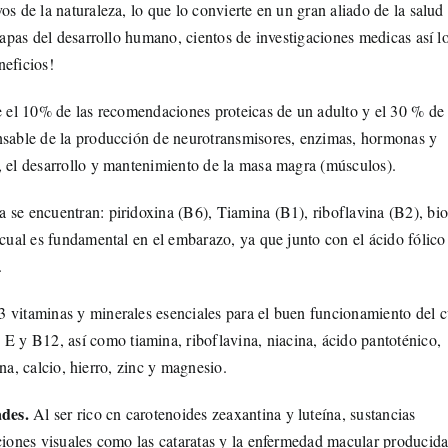
s de la naturaleza, lo que lo convierte en un gran aliado de la salud
tapas del desarrollo humano, cientos de investigaciones medicas así l
neficios!
re el 10% de las recomendaciones proteicas de un adulto y el 30 % de 
onsable de la producción de neurotransmisores, enzimas, hormonas y
, el desarrollo y mantenimiento de la masa magra (músculos).
ta se encuentran: piridoxina (B6), Tiamina (B1), riboflavina (B2), bio
 cual es fundamental en el embarazo, ya que junto con el ácido fólico
.
 vitaminas y minerales esenciales para el buen funcionamiento del c
y B12, así como tiamina, riboflavina, niacina, ácido pantoténico,
ina, calcio, hierro, zinc y magnesio.
ades.
Al ser rico cn carotenoides zeaxantina y luteína, sustancias
ciones visuales como las cataratas y la enfermedad macular producida