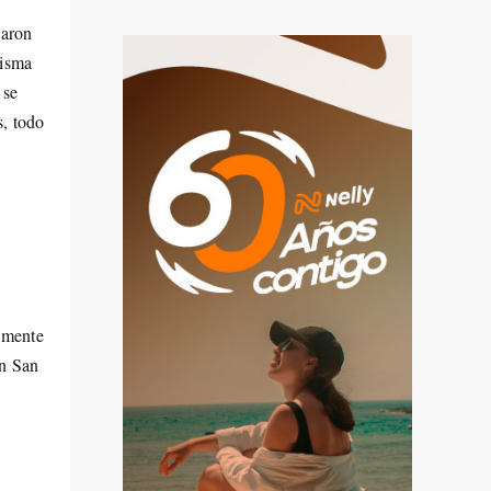
zaron
misma
 se
s, todo
emente
en San