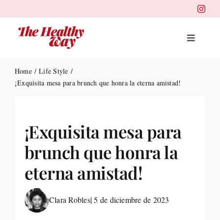
Skip
to
content
Toggle
Navigat
Portad
Home
Life Style
¡Exquisita mesa para brunch que honra la eterna amistad!
Belleza
¡Exquisita mesa para
Salud
brunch que honra la
Destin
eterna amistad!
Health
Clara Robles
| 5 de diciembre de 2023