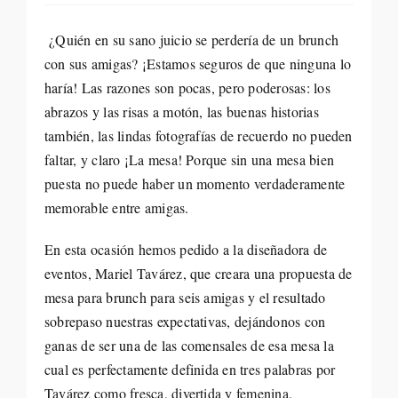
Life St
¿Quién en su sano juicio se perdería de un brunch
con sus amigas? ¡Estamos seguros de que ninguna lo
Evento
haría! Las razones son pocas, pero poderosas: los
abrazos y las risas a motón, las buenas historias
también, las lindas fotografías de recuerdo no pueden
Edició
faltar, y claro ¡La mesa! Porque sin una mesa bien
puesta no puede haber un momento verdaderamente
Contac
memorable entre amigas.
Search
En esta ocasión hemos pedido a la diseñadora de
eventos, Mariel Tavárez, que creara una propuesta de
for:
mesa para brunch para seis amigas y el resultado
sobrepaso nuestras expectativas, dejándonos con
ganas de ser una de las comensales de esa mesa la
cual es perfectamente definida en tres palabras por
Tavárez como fresca, divertida y femenina.