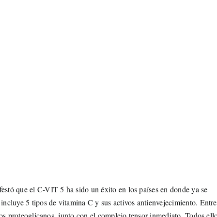
estó que el C-VIT 5 ha sido un éxito en los países en donde ya se
incluye 5 tipos de vitamina C y sus activos antienvejecimiento. Entre
 los proteoglicanos, junto con el complejo tensor inmediato. Todos ell