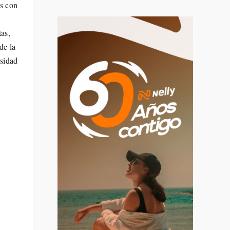
os con
tas,
de la
osidad