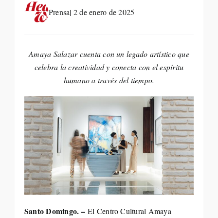
Life St
Prensa
| 2 de enero de 2025
Evento
Amaya Salazar cuenta con un legado artístico que
celebra la creatividad y conecta con el espíritu
Edició
humano a través del tiempo.
Contac
Search
for:
Santo Domingo. –
El Centro Cultural Amaya