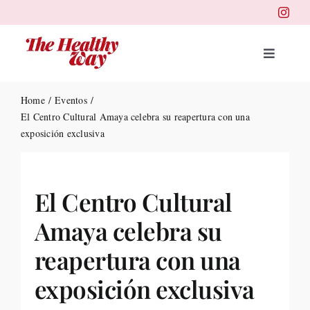
Skip
to
content
Toggle
Navigat
Portad
Home
Eventos
El Centro Cultural Amaya celebra su reapertura con una
exposición exclusiva
Belleza
Salud
El Centro Cultural
Amaya celebra su
Destin
reapertura con una
Health
exposición exclusiva