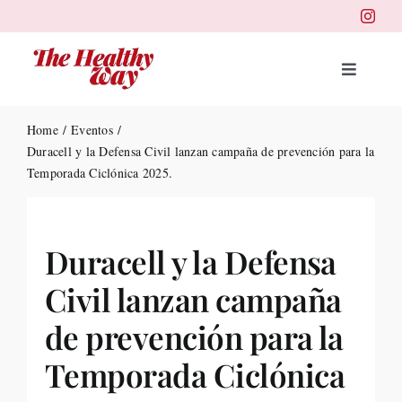
Skip
to
content
Toggle
Navigat
Portad
Home
Eventos
Duracell y la Defensa Civil lanzan campaña de prevención para la
Temporada Ciclónica 2025.
Belleza
Salud
Duracell y la Defensa
Civil lanzan campaña
Destin
de prevención para la
Health
Temporada Ciclónica