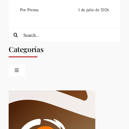
Por Prensa
1 de julio de 2026
Search
for:
Categorías
Toggle
Navigation
Belleza
Destinos
Eventos