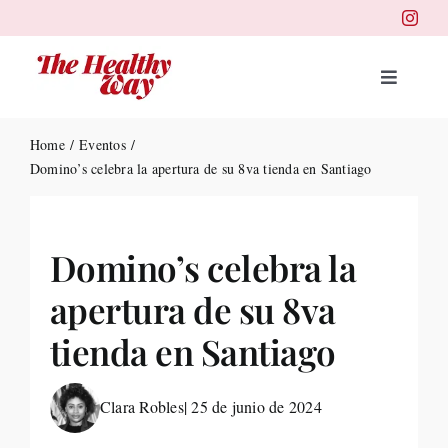
Skip
to
content
Toggle
Navigat
Portad
Home
Eventos
Domino’s celebra la apertura de su 8va tienda en Santiago
Belleza
Domino’s celebra la
Salud
apertura de su 8va
Destin
tienda en Santiago
Health
Clara Robles
| 25 de junio de 2024