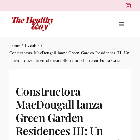
Skip
to
content
Toggle
Navigat
Portad
Home
Eventos
Constructora MacDougall lanza Green Garden Residences III: Un
nuevo horizonte en el desarrollo inmobiliario en Punta Cana
Belleza
Salud
Constructora
MacDougall lanza
Destin
Green Garden
Health
Residences III: Un