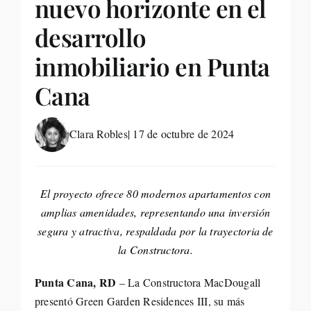
nuevo horizonte en el
Life St
desarrollo
inmobiliario en Punta
Evento
Cana
Edició
Clara Robles
| 17 de octubre de 2024
Contac
El proyecto ofrece 80 modernos apartamentos con
Search
amplias amenidades, representando una inversión
for:
segura y atractiva, respaldada por la trayectoria de
la Constructora.
Punta Cana, RD
– La Constructora MacDougall
presentó Green Garden Residences III, su más