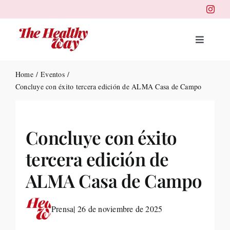
Skip
to
content
Toggle
Navigat
Portad
Home
Eventos
Concluye con éxito tercera edición de ALMA Casa de Campo
Belleza
Concluye con éxito
Salud
tercera edición de
Destin
ALMA Casa de Campo
Health
Prensa
| 26 de noviembre de 2025