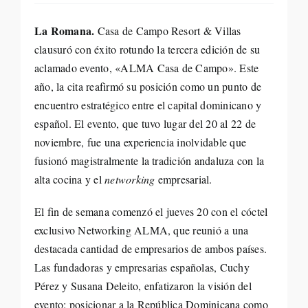
Life St
La Romana.
Casa de Campo Resort & Villas
clausuró con éxito rotundo la tercera edición de su
Evento
aclamado evento, «ALMA Casa de Campo». Este
año, la cita reafirmó su posición como un punto de
encuentro estratégico entre el capital dominicano y
Edició
español. El evento, que tuvo lugar del 20 al 22 de
noviembre, fue una experiencia inolvidable que
Contac
fusionó magistralmente la tradición andaluza con la
alta cocina y el
networking
empresarial.
Search
El fin de semana comenzó el jueves 20 con el cóctel
for:
exclusivo Networking ALMA, que reunió a una
destacada cantidad de empresarios de ambos países.
Las fundadoras y empresarias españolas, Cuchy
Pérez y Susana Deleito, enfatizaron la visión del
evento: posicionar a la República Dominicana como