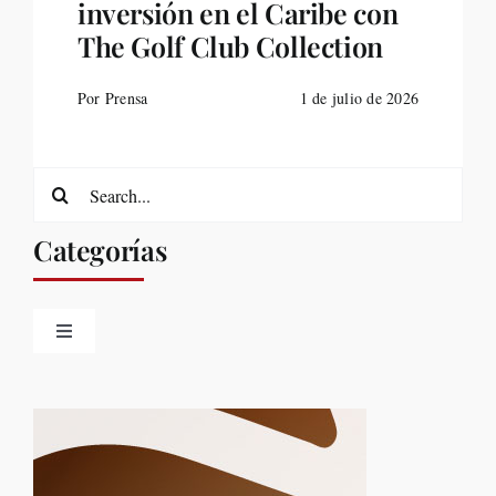
inversión en el Caribe con
The Golf Club Collection
Por Prensa
1 de julio de 2026
Search
for:
Categorías
Toggle
Navigation
Belleza
Destinos