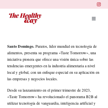
Skip
to
content
Toggle
Navigat
Portad
Santo Domingo.
Puratos, líder mundial en tecnología de
Belleza
alimentos, presenta su programa «Taste Tomorrow», una
iniciativa pionera que ofrece una visión única sobre las
Salud
tendencias emergentes en la industria alimentaria a nivel
local y global, con un enfoque especial en su aplicación en
las empresas y negocios locales.
Destin
Desde su lanzamiento en el primer trimestre de 2023,
«Taste Tomorrow» ha revolucionado el panorama B2B al
Health
utilizar tecnología de vanguardia, inteligencia artificial y