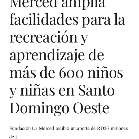
Merced amplia
Life St
facilidades para la
Evento
recreación y
aprendizaje de
Edició
más de 600 niños
Contac
y niñas en Santo
Search
for:
Domingo Oeste
Fundación La Merced recibió un aporte de RD$7 millones
de [...]