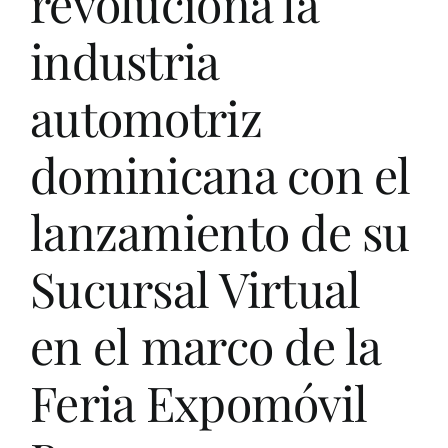
revoluciona la
Life St
industria
Evento
automotriz
dominicana con el
Edició
lanzamiento de su
Contac
Sucursal Virtual
Search
for:
en el marco de la
Feria Expomóvil