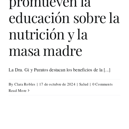
promueven la
Life St
educación sobre la
Evento
nutrición y la
masa madre
Edició
Contac
La Dra. Gi y Puratos destacan los beneficios de la [...]
Search
By
Clara Robles
|
17 de octubre de 2024
|
Salud
|
0 Comments
for:
Read More