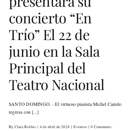
presentará su
Life St
concierto “En
Evento
Trío” El 22 de
junio en la Sala
Edició
Principal del
Contac
Teatro Nacional
Search
for:
SANTO DOMINGO. - El virtuoso pianista Michel Camilo
regresa con [...]
By
Clara Robles
|
4 de abril de 2024
|
Eventos
|
0 Comments