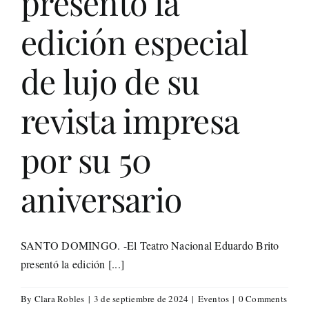
presentó la
Life St
edición especial
Evento
de lujo de su
revista impresa
Edició
por su 50
Contac
aniversario
Search
for:
SANTO DOMINGO. -El Teatro Nacional Eduardo Brito
presentó la edición [...]
By
Clara Robles
|
3 de septiembre de 2024
|
Eventos
|
0 Comments